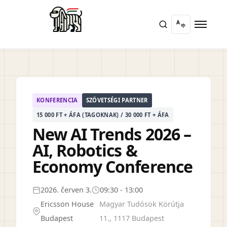
A
中
KONFERENCIA
SZÖVETSÉGI PARTNER
15 000 FT + ÁFA (TAGOKNAK) / 30 000 FT + ÁFA
New AI Trends 2026 –
AI, Robotics &
Economy Conference
2026. červen 3.
09:30 - 13:00
Ericsson House
Magyar Tudósok Körútja
Budapest
11., 1117 Budapest