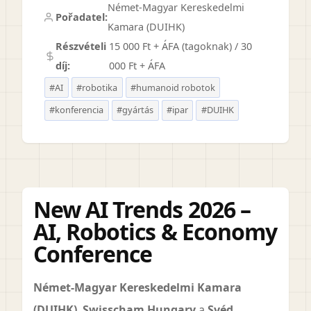
Német-Magyar Kereskedelmi
Pořadatel:
Kamara (DUIHK)
Részvételi
15 000 Ft + ÁFA (tagoknak) / 30
díj:
000 Ft + ÁFA
#AI
#robotika
#humanoid robotok
#konferencia
#gyártás
#ipar
#DUIHK
New AI Trends 2026 –
AI, Robotics & Economy
Conference
Német-Magyar Kereskedelmi Kamara
(DUIHK)
,
Swisscham Hungary
a
Svéd