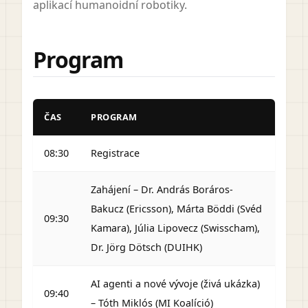
aplikací humanoidní robotiky.
Program
ČAS
PROGRAM
08:30
Registrace
Zahájení – Dr. András Boráros-
Bakucz (Ericsson), Márta Böddi (Svéd
09:30
Kamara), Júlia Lipovecz (Swisscham),
Dr. Jörg Dötsch (DUIHK)
AI agenti a nové vývoje (živá ukázka)
09:40
– Tóth Miklós (MI Koalíció)