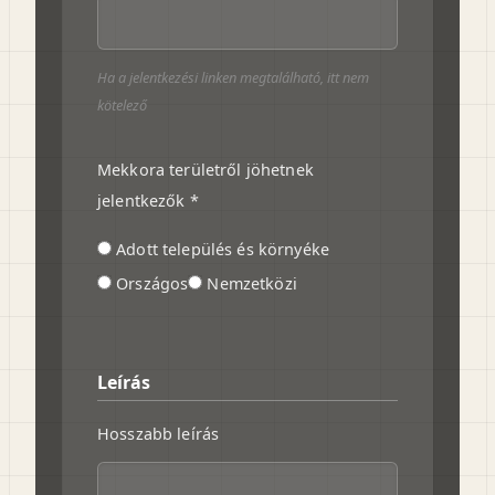
Ha a jelentkezési linken megtalálható, itt nem
kötelező
Mekkora területről jöhetnek
jelentkezők *
Adott település és környéke
Országos
Nemzetközi
Leírás
Hosszabb leírás