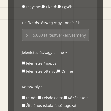
Ingyenes
Fizetős
Egyéb
Ha fizetős, összeg vagy kondíciók
Jelenlétes és/vagy online *
Jelenlétes / nappali
Jelenlétes ottalvós
Online
Korosztály *
Felnőtt
Felsőoktatás
Középiskola
Általános iskola felső tagozat