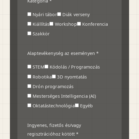
Kategória *
Nyári tábor
Diák verseny
Kiállítás
Workshop
Konferencia
Szakkör
Alaptevékenység az eseményen *
STEM
Kódolás / Programozás
Robotika
3D nyomtatás
Drón programozás
Mesterséges Intelligencia (AI)
Oktatástechnológia
Egyéb
Ingyenes, fizetős és/vagy
regisztrációhoz kötött *