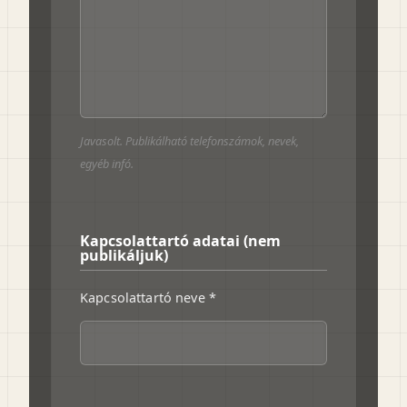
Javasolt. Publikálható telefonszámok, nevek,
egyéb infó.
Kapcsolattartó adatai (nem
publikáljuk)
Kapcsolattartó neve *