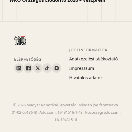
WRO Országos Elődöntő 2026 – Veszprém
JOGI INFORMÁCIÓK
Adatkezelési tájékoztató
ELÉRHETŐSÉG
Impresszum
Hivatalos adatok
© 2026 Magyar Robotikai Szövetség. Minden jog fenntartva.
01-02-0018648 · Adószám: 19431516-1-43 · Közösségi adószám:
HU19431516