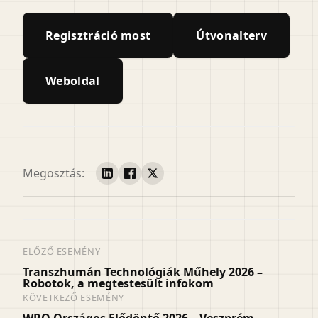
Regisztráció most
Útvonalterv
Weboldal
Megosztás:
ELŐZŐ ESEMÉNY
Transzhumán Technológiák Műhely 2026 –
Robotok, a megtestesült infokom
KÖVETKEZŐ ESEMÉNY