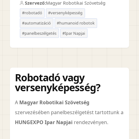
Szervező:
Magyar Robotikai Szövetség
#robotadó
#versenyképesség
#automatizáció
#humanoid robotok
#panelbeszélgetés
#Ipar Napjai
Robotadó vagy
versenyképesség?
A
Magyar Robotikai Szövetség
szervezésében panelbeszélgetést tartottunk a
HUNGEXPO Ipar Napjai
rendezvényen.