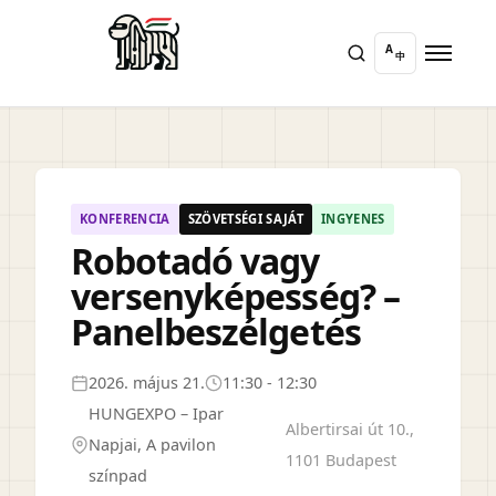
A
中
KONFERENCIA
SZÖVETSÉGI SAJÁT
INGYENES
Robotadó vagy
versenyképesség? –
Panelbeszélgetés
2026. május 21.
11:30 - 12:30
HUNGEXPO – Ipar
Albertirsai út 10.,
Napjai, A pavilon
1101 Budapest
színpad