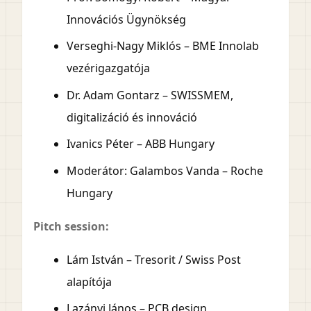
Innovációs Ügynökség
Verseghi-Nagy Miklós – BME Innolab
vezérigazgatója
Dr. Adam Gontarz – SWISSMEM,
digitalizáció és innováció
Ivanics Péter – ABB Hungary
Moderátor: Galambos Vanda – Roche
Hungary
Pitch session:
Lám István – Tresorit / Swiss Post
alapítója
Lazányi János – PCB design