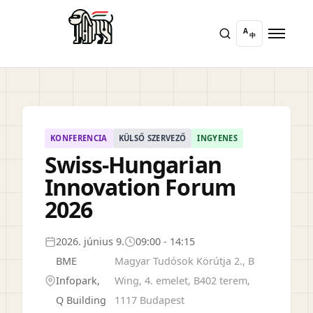
A
中
KONFERENCIA
KÜLSŐ SZERVEZŐ
INGYENES
Swiss-Hungarian
Innovation Forum
2026
2026. június 9.
09:00 - 14:15
BME
Magyar Tudósok Körútja 2., B
Infopark,
Wing, 4. emelet, B402 terem,
Q Building
1117 Budapest