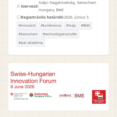
Svájci Nagykövetség, Swisscham
Szervező:
Hungary, BME
Regisztrációs határidő:
2026. június 5.
#innováció
#konferencia
#Svájc
#BME
#Swisscham
#technológiatranszfer
#ipar-akadémia