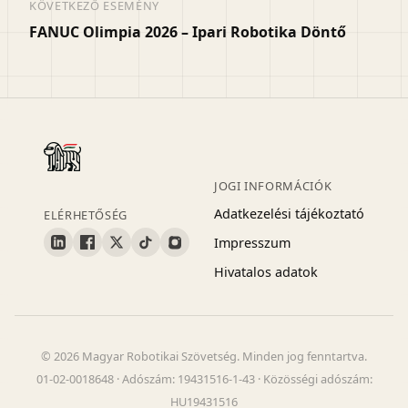
KÖVETKEZŐ ESEMÉNY
FANUC Olimpia 2026 – Ipari Robotika Döntő
JOGI INFORMÁCIÓK
Adatkezelési tájékoztató
ELÉRHETŐSÉG
Impresszum
Hivatalos adatok
© 2026 Magyar Robotikai Szövetség. Minden jog fenntartva.
01-02-0018648 · Adószám: 19431516-1-43 · Közösségi adószám:
HU19431516