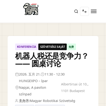
A
中
KONFERENCIA
SZÖVETSÉGI SAJÁT
免费
机器人税还是竞争力？
—— 圆桌讨论
2026. 五月 21.
11:30 - 12:30
HUNGEXPO – Ipar
Albertirsai út 10.,
Napjai, A pavilon
1101 Budapest
színpad
主办方:
Magyar Robotikai Szövetség